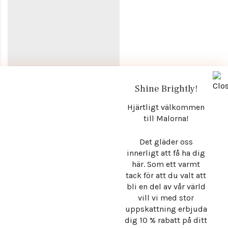
Shine Brightly!
Stråla med självklar elegans. Malorna – där exklusiva detaljer,
Hjärtligt välkommen
till Malorna!
mjuka former och tidlös estetik möts i smycken som inte bara
kompletterar din stil, utan definierar den. För varje dag, varje
Det gläder oss
tillfälle, varje version av dig.
innerligt att få ha dig
här. Som ett varmt
tack för att du valt att
Info
bli en del av vår värld
vill vi med stor
Store
uppskattning erbjuda
Hantera samtycke
dig 10 % rabatt på ditt