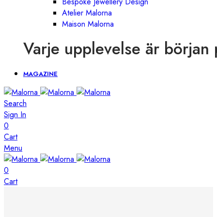
Bespoke Jewellery Design
Atelier Malorna
Maison Malorna
Varje upplevelse är början 
MAGAZINE
Search
Sign In
0
Cart
Menu
0
Cart