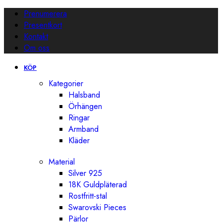
Prenumerera
Presentkort
Kontakt
Om oss
KÖP
Kategorier
Halsband
Örhängen
Ringar
Armband
Kläder
Material
Silver 925
18K Guldpläterad
Rostfritt-stal
Swarovski Pieces
Pärlor