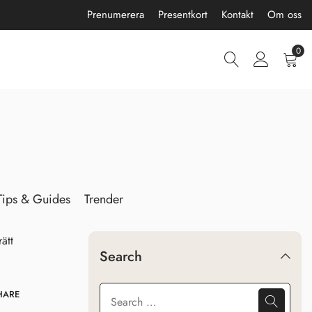
Prenumerera
Presentkort
Kontakt
Om oss
0
Tips & Guides
Trender
Search
HARE