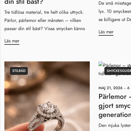
din stil bäst?
De små misstage
lyx. 10 smyckesm
Tre tidlösa material, tre helt olika uttryck.
se billigare ut D
Pärlor, pärlemor eller månsten – vilken
passar din stil bäst? Vissa smycken känns
Läs mer
Läs mer
STILRÅD
SMYCKESGUID
MAJ 21, 2026
6
Pärlemor 
gjort smyc
generatio
Den mjuka lyster