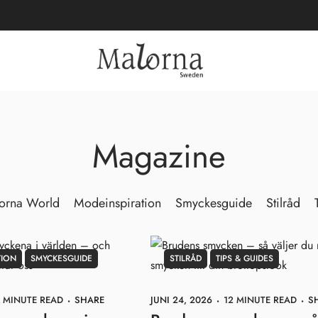
Magazine
orna World
Modeinspiration
Smyckesguide
Stilråd
TION
SMYCKESGUIDE
STILRÅD
TIPS & GUIDES
 MINUTE READ
SHARE
JUNI 24, 2026
12 MINUTE READ
S