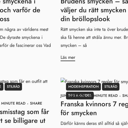
e smyckena i
Brudens smycken – s
och varför de
väljer du rätt smycken t
 oss
din bröllopslook
om några av världens mest
Rätt smycken ska inte ta över brud
. De dyraste smyckena i
ska få henne att stråla ännu mer. B
rför de fascinerar oss Vad
smycken – så
Läs mer
E
STILRÅD
MODEINSPIRATION
STILRÅD
TIPS & GUIDES
JUNI 20, 2026
8 MINUTE READ
SH
Franska kvinnors 7 reg
 MINUTE READ
SHARE
smisstag som får
för smycken
tt se billigare ut
Därför känns deras stil alltid så själ