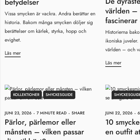
De dyrast
betydelser
världen – 
Vissa smycken är vackra. Andra berättar en
fascinerar
historia. Bakom många smycken döljer sig
berättelser om kärlek, styrka, hopp och
Historierna bak
evighet.
ikoniska juveler
världen – och va
Läs mer
Läs mer
KOLLEKTIONER
SMYCKESGUIDE
SMYCKESGUID
JUNI 23, 2026
7 MINUTE READ
SHARE
JUNI 22, 2026
6
Pärlor, pärlemor eller
10 smycke
månsten – vilken passar
en outfit a