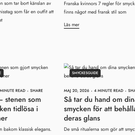
n som tar bort känslan av
Franska kvinnors 7 regler för smyc
isstag som får en outfit att
finns något med fransk stil som
et
Läs mer
E
SMYCKESGUIDE
 MINUTE READ
SHARE
MAJ 20, 2026
4 MINUTE READ
SH
– stenen som
Så tar du hand om din
ken tidlösa i
smycken för att behåll
ner
deras glans
n bakom klassisk elegans.
De små ritualerna som gör att smy