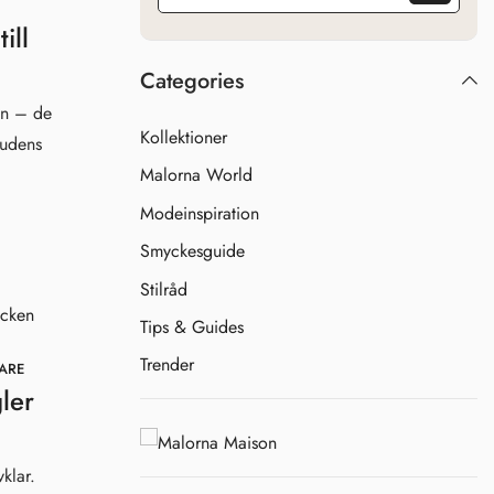
å
ill
Categories
en – de
Kollektioner
rudens
Malorna World
Modeinspiration
Smyckesguide
Stilråd
Tips & Guides
Trender
ARE
ler
vklar.