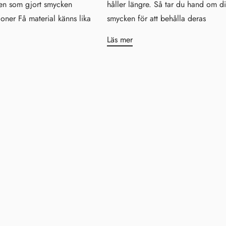
en som gjort smycken
håller längre. Så tar du hand om d
ioner Få material känns lika
smycken för att behålla deras
Läs mer
Shine Brightly!
Hjärtligt välkommen till
Malorna!
Det gläder oss innerligt att få ha
dig här. Som ett varmt tack för
att du valt att bli en del av vår
värld vill vi med stor
uppskattning erbjuda dig 10 %
rabatt på ditt första köp. ✨