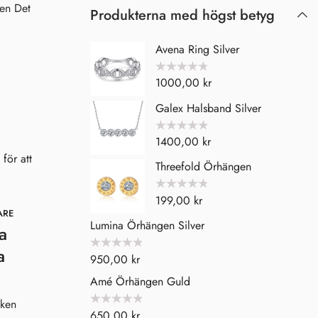
ken Det
Produkterna med högst betyg
Avena Ring Silver
Betygsatt
1000,00
kr
0
av
5
Galex Halsband Silver
Betygsatt
1400,00
kr
0
av
5
Threefold Örhängen
Betygsatt
199,00
kr
0
av
ARE
5
Lumina Örhängen Silver
a
a
Betygsatt
950,00
kr
0
av
Amé Örhängen Guld
5
cken
Betygsatt
650,00
kr