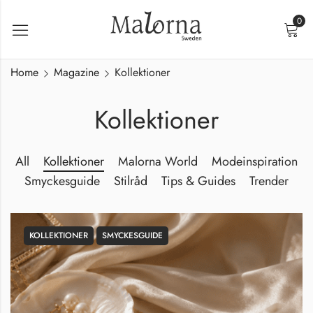
0
Home
Magazine
Kollektioner
Kollektioner
All
Kollektioner
Malorna World
Modeinspiration
Smyckesguide
Stilråd
Tips & Guides
Trender
KOLLEKTIONER
SMYCKESGUIDE