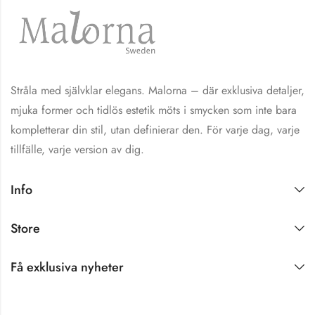
Stråla med självklar elegans. Malorna – där exklusiva detaljer,
mjuka former och tidlös estetik möts i smycken som inte bara
kompletterar din stil, utan definierar den. För varje dag, varje
tillfälle, varje version av dig.
Shine Brightly!
Info
Hjärtligt välkommen
till Malorna!
Store
Det gläder oss
innerligt att få ha dig
Få exklusiva nyheter
här. Som ett varmt
tack för att du valt att
bli en del av vår värld