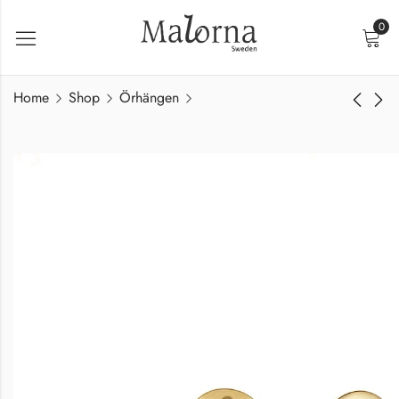
0
Home
Shop
Örhängen
Trin Halsband Guld
Amé Halsband Guld
850,00
850,00
kr
kr