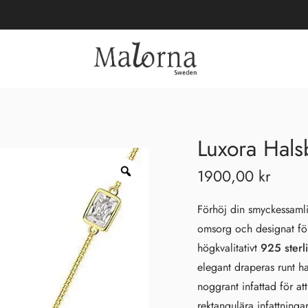
Luxora Hal
1900,00
kr
Förhöj din smyckessam
omsorg och designat för 
högkvalitativt
925 sterl
elegant draperas runt 
noggrant infattad för at
rektangulära infattninga