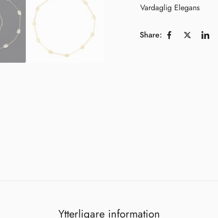
Vardaglig Elegans
Share:
Shine Brightly!
Hjärtligt välkommen till
Malorna!
Ytterligare information
Det gläder oss innerligt att få ha