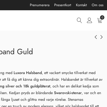
Prenumerera
Presentkort
Kontakt
Om oss
0
sband Guld
Jasmina Halsband
Luxora Halsband
Silver
299,00
kr
1900,00
kr
ling med
Luxora Halsband
, ett vackert smycke tillverkat med
att få dig att känna dig extraordinär. Halsbandet är tillverkat av
ing silver och 18k guldpläterat
, och har en delikat kedja som
halsen. Kedjan pryds av bländande
Swarovski-stenar
, var och en
t fånga ljuset och glittra med varje rörelse. Stenarnas
r ger en touch av modern elegans, vilket gör halsbandet till ett