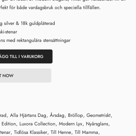
fekt för både vardagsbruk och speciella tillfällen.
ng silver & 18k guldpläterad
ki-stenar
ans med rektangulära stensättningar
ÄGG TILL I VARUKORG
IT NOW
rad
,
Alla Hjärtans Dag
,
Årsdag
,
Bröllop
,
Geometriskt
,
 Edition
,
Luxora Collection
,
Modern Lyx
,
Nyårsglans
,
tenar
,
Tidlösa Klassiker
,
Till Henne
,
Till Mamma
,