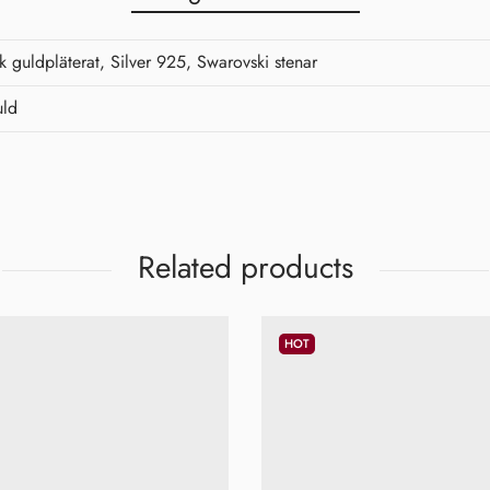
dig här. Som ett varmt tack för
att du valt att bli en del av vår
värld vill vi med stor
k guldpläterat, Silver 925, Swarovski stenar
uppskattning erbjuda dig 10 %
rabatt på ditt första köp. ✨
ld
Vi spammar inte! Läs vår
integritetspolicy
för mer info.
Related products
HOT