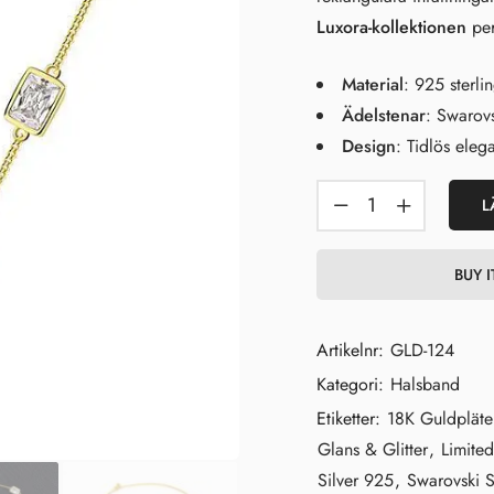
Luxora-kollektionen
per
Material
: 925 sterli
Ädelstenar
: Swarovs
Design
: Tidlös eleg
L
BUY 
Artikelnr:
GLD-124
Kategori:
Halsband
Etiketter:
18K Guldpläte
Glans & Glitter
,
Limited
Silver 925
,
Swarovski S