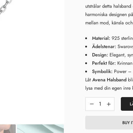
utstrålar detta halsband
harmoniska designen påm
mellan mod, känsla och 
Material:
925 sterlin
Ädelstenar:
Swarovsk
Design:
Elegant, sy
Perfekt för:
Kvinnan 
Symbolik:
Power – 
Låt
Avena Halsband
bli
lysa med din egen inre k
L
BUY 