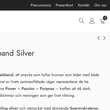
Prenumerera
Presentkort
Kontakt
Om oss
0
and Silver
Lotus Halsband Silver
Avena Örhängen
Silver
1250,00
kr
1100,00
kr
alsband
, ett smycke som hyllar kvinnan som leder med både
rerat av livets sammanflätade vägar representerar de tre
rna
Power – Passion – Purpose
– kraften att stå stark,
a drömmar och meningen som ger livet riktning.
ling silver
och utsmyckat med skimrande
Swarovski-stenar
,