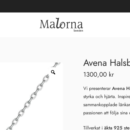
Avena Halsb
1300,00
kr
Vi presenterar
Avena H
styrka och hjärta. Inspi
sammankopplade länka
passionen att följa sin
Tillverkat i
äkta 925 ster