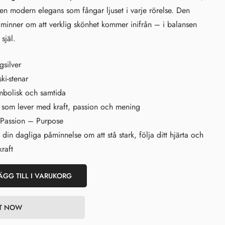
 en modern elegans som fångar ljuset i varje rörelse. Den
inner om att verklig skönhet kommer inifrån – i balansen
själ.
gsilver
i-stenar
mbolisk och samtida
som lever med kraft, passion och mening
Passion – Purpose
 din dagliga påminnelse om att stå stark, följa ditt hjärta och
raft
ÄGG TILL I VARUKORG
IT NOW