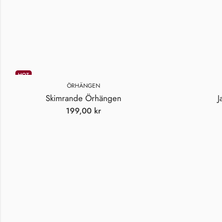
HOT
ÖRHÄNGEN
Skimrande Örhängen
J
199,00
kr