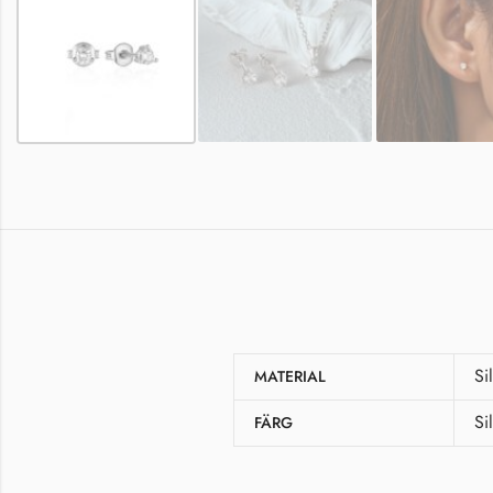
Si
MATERIAL
Si
FÄRG