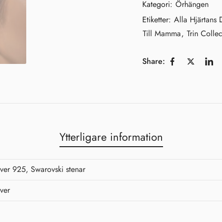
Kategori:
Örhängen
Etiketter:
Alla Hjärtans
Till Mamma
,
Trin Colle
Share:
Shine Brightly!
Ytterligare information
Hjärtligt välkommen till
Malorna!
lver 925, Swarovski stenar
Det gläder oss innerligt att få ha
dig här. Som ett varmt tack för
lver
att du valt att bli en del av vår
värld vill vi med stor
uppskattning erbjuda dig 10 %
rabatt på ditt första köp. ✨