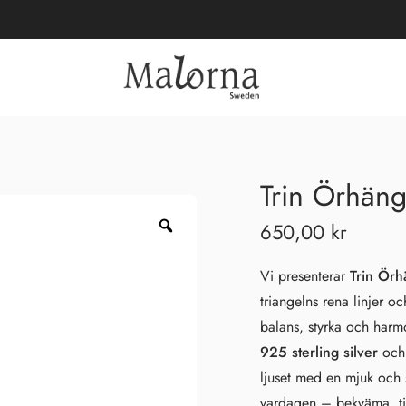
Trin Örhäng
650,00
kr
Vi presenterar
Trin Ör
triangelns rena linjer o
balans, styrka och harmo
925 sterling silver
och
ljuset med en mjuk och s
vardagen – bekväma, tid