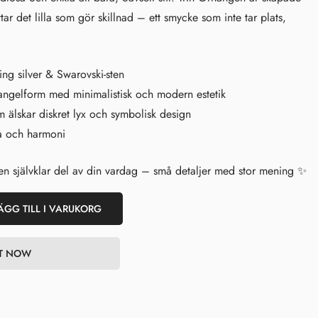
ar det lilla som gör skillnad – ett smycke som inte tar plats,
ing silver & Swarovski-sten
iangelform med minimalistisk och modern estetik
 älskar diskret lyx och symbolisk design
a och harmoni
en självklar del av din vardag – små detaljer med stor mening ✨
ÄGG TILL I VARUKORG
IT NOW