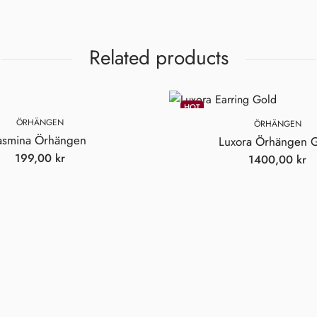
Related products
Vi spammar inte! Läs vår
integritetspolicy
för mer info.
HOT
ÖRHÄNGEN
ÖRHÄNGEN
asmina Örhängen
Luxora Örhängen 
199,00
kr
1400,00
kr