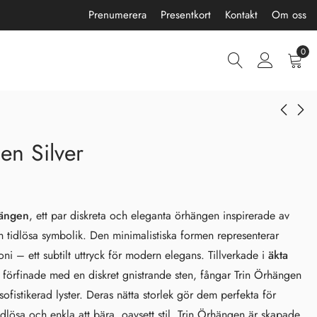
Prenumerera
Presentkort
Kontakt
Om oss
0
en Silver
Trin Halsband Silver
Trin Halsband Guld
850,00
850,00
kr
kr
hängen
, ett par diskreta och eleganta örhängen inspirerade av
ch tidlösa symbolik. Den minimalistiska formen representerar
ni – ett subtilt uttryck för modern elegans. Tillverkade i
äkta
 förfinade med en diskret gnistrande sten, fångar Trin Örhängen
ofistikerad lyster. Deras nätta storlek gör dem perfekta för
lösa och enkla att bära, oavsett stil. Trin Örhängen är skapade