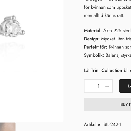
för kvinnan som uppskatt
men alltid känns rätt.
Material:
Äkta 925 sterl
Design:
Mycket liten tr
Perfekt för:
Kvinnan som
Symbolik:
Balans, styrk
Låt
Trin Collection
bli 
L
BUY 
Artikelnr:
SIL-242-1