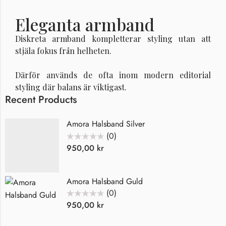
Eleganta armband
Diskreta armband kompletterar styling utan att
stjäla fokus från helheten.
Därför används de ofta inom modern editorial
styling där balans är viktigast.
Recent Products
Amora Halsband Silver
(0)
Betygsatt
950,00
kr
0
av
5
Amora Halsband Guld
(0)
Betygsatt
950,00
kr
0
av
5