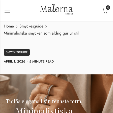
0
Home
Smyckesguide
Minimalistiska smycken som aldrig går ur stil
SMYCKESGUIDE
APRIL 1, 2026
5 MINUTE READ
Tidlös elegans i sin renaste form.
Minimalistiska