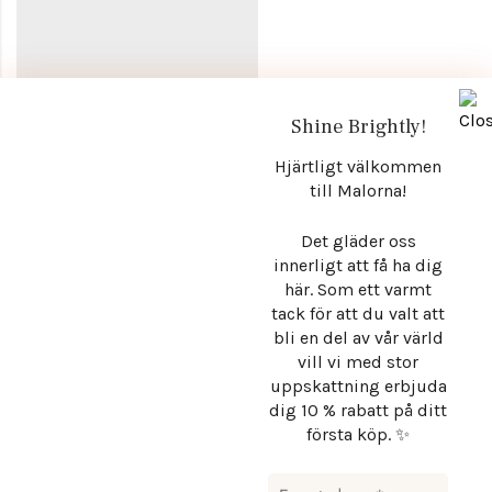
Shine Brightly!
Hjärtligt välkommen
Stråla med självklar elegans. Malorna – där exklusiva detaljer,
till Malorna!
mjuka former och tidlös estetik möts i smycken som inte bara
kompletterar din stil, utan definierar den. För varje dag, varje
Det gläder oss
tillfälle, varje version av dig.
innerligt att få ha dig
här. Som ett varmt
tack för att du valt att
Info
bli en del av vår värld
vill vi med stor
Store
uppskattning erbjuda
Hantera samtycke
dig 10 % rabatt på ditt
första köp. ✨
Få exklusiva nyheter
För att ge en bra upplevelse använder vi teknik som cookies för att lagra
och/eller komma åt enhetsinformation. När du samtycker till dessa tekniker kan