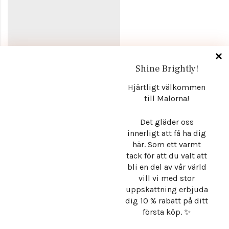
Shine Brightly!
Stråla med självklar elegans. Malorna – där exklusiva detaljer,
Hjärtligt välkommen
till Malorna!
mjuka former och tidlös estetik möts i smycken som inte bara
kompletterar din stil, utan definierar den. För varje dag, varje
Det gläder oss
tillfälle, varje version av dig.
innerligt att få ha dig
här. Som ett varmt
tack för att du valt att
Info
bli en del av vår värld
vill vi med stor
Store
uppskattning erbjuda
Hantera samtycke
dig 10 % rabatt på ditt
första köp. ✨
Få exklusiva nyheter
För att ge en bra upplevelse använder vi teknik som cookies för att lagra