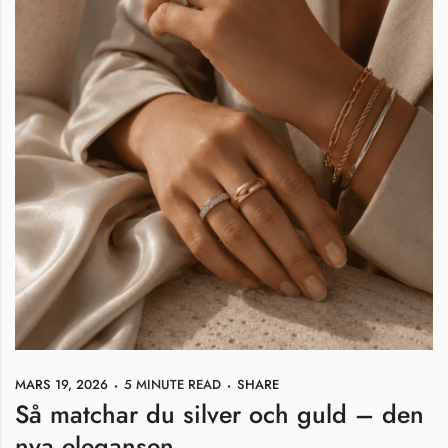
MARS 19, 2026
5 MINUTE READ
SHARE
Så matchar du silver och guld – den
nya elegansen