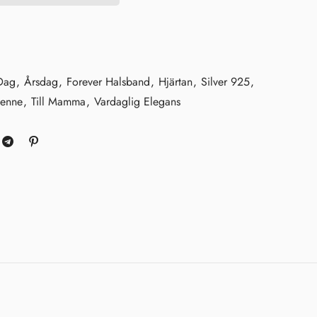
 Dag
,
Årsdag
,
Forever Halsband
,
Hjärtan
,
Silver 925
,
Henne
,
Till Mamma
,
Vardaglig Elegans