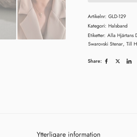
Artikelnr:
GLD-129
Kategori:
Halsband
Etiketter:
Alla Hjärtans
Swarovski Stenar
,
Till 
Share:
Shine Brightly!
Hjärtligt välkommen till
Malorna!
Det gläder oss innerligt att få ha
Ytterligare information