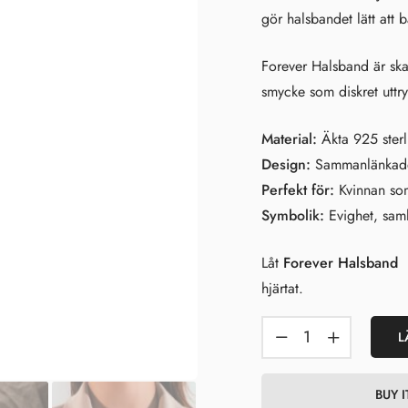
gör halsbandet lätt att 
Forever Halsband är ska
smycke som diskret uttry
Material:
Äkta 925 sterl
Design:
Sammanlänkade f
Perfekt för:
Kvinnan som
Symbolik:
Evighet, samh
Låt
Forever Halsband
hjärtat.
L
BUY 