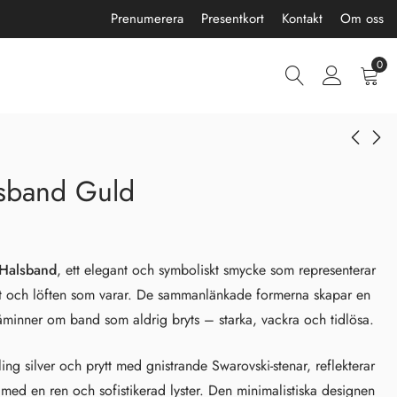
Prenumerera
Presentkort
Kontakt
Om oss
0
lsband Guld
Orbis Örhängen Silver
Forever Halsband
Silver
650,00
kr
950,00
kr
 Halsband
, ett elegant och symboliskt smycke som representerar
et och löften som varar. De sammanlänkade formerna skapar en
minner om band som aldrig bryts – starka, vackra och tidlösa.
rling silver och prytt med gnistrande Swarovski-stenar, reflekterar
 med en ren och sofistikerad lyster. Den minimalistiska designen