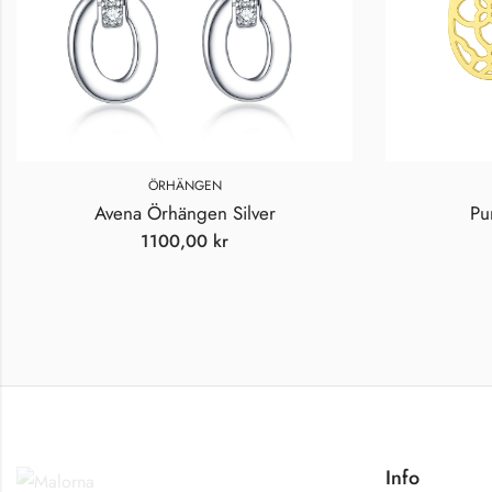
ÖRHÄNGEN
Ö
Avena Örhängen Silver
Pure D
1100,00
kr
1
Info