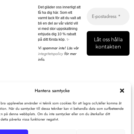
Det gläder oss innerligt att
få ha dig här. Som ett
varmt tack för att du valt att
bli en del av vår värld vill
vi med stor uppskattning
erbjuda dig 10 % rabatt
på ditt första köp. ✨
Vi spammar inte! Läs vår
integritetspolicy
för mer
info.
Hantera samtycke
Malorna © 2026 by All Rights Reserved.
 bra upplevelse använder vi teknik som cookies för att lagra och/eller komma åt
tion. När du samtycker till dessa tekniker kan vi behandla data som surfbeteende
D:n på denna webbplats. Om du inte samtycker eller om du återkallar ditt
detta påverka vissa funktioner negativt.