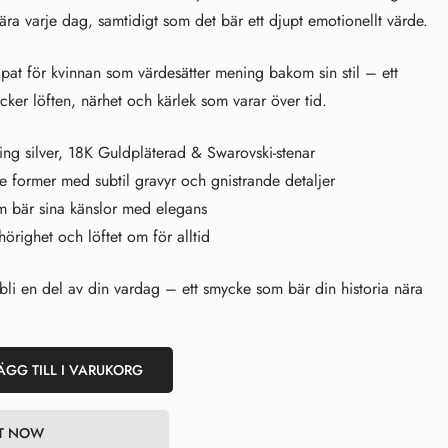
bära varje dag, samtidigt som det bär ett djupt emotionellt värde.
pat för kvinnan som värdesätter mening bakom sin stil – ett
cker löften, närhet och kärlek som varar över tid.
ing silver, 18K Guldpläterad & Swarovski-stenar
ormer med subtil gravyr och gnistrande detaljer
 bär sina känslor med elegans
örighet och löftet om för alltid
bli en del av din vardag – ett smycke som bär din historia nära
ÄGG TILL I VARUKORG
IT NOW