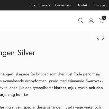
Prenumerera
Presentkort
Kontakt
Om oss
0
gen Silver
Rinna Halsband Silver
Lumina Halsband
Silver
1300,00
kr
1200,00
kr
rhängen
, skapade för kvinnan som låter livet flöda genom sig
Den avsmalnande droppformen, prydd med skimrande
Swarovski-
 av fallande ljus och symboliserar
klarhet, mjuk styrka och den
arje steg hon tar
.
erling silver
, speglar dessa örhängen ljuset i varje vinkel och