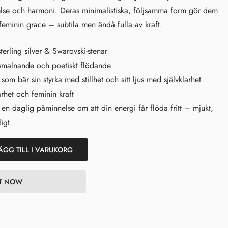
else och harmoni. Deras minimalistiska, följsamma form gör dem
för feminin grace – subtila men ändå fulla av kraft.
erling silver & Swarovski-stenar
smalnande och poetiskt flödande
som bär sin styrka med stillhet och sitt ljus med självklarhet
rhet och feminin kraft
 en daglig påminnelse om att din energi får flöda fritt – mjukt,
igt.
ÄGG TILL I VARUKORG
IT NOW