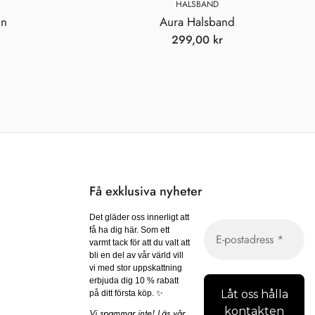
HALSBAND
en
Aura Halsband
299,00
kr
Få exklusiva nyheter
Det gläder oss innerligt att
få ha dig här. Som ett
varmt tack för att du valt att
bli en del av vår värld vill
vi med stor uppskattning
erbjuda dig 10 % rabatt
på ditt första köp. ✨
Vi spammar inte! Läs vår