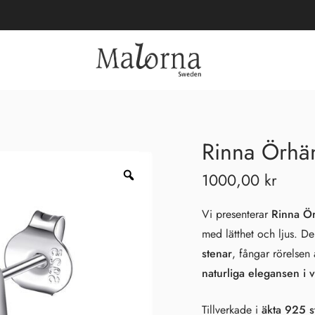
Rinna Örhän
1000,00
kr
Vi presenterar
Rinna Ö
med lätthet och ljus. 
stenar
, fångar rörelsen
naturliga elegansen i v
Tillverkade i
äkta 925 st