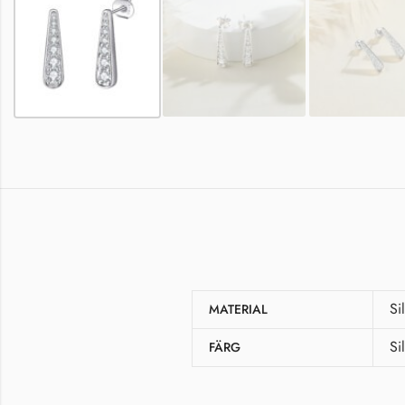
Si
MATERIAL
Si
FÄRG