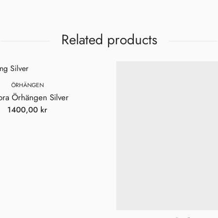
Related products
Vi spammar inte! Läs vår
integritetspolicy
för mer info.
ÖRHÄNGEN
ora Örhängen Silver
1400,00
kr