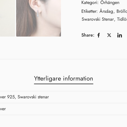
Kategori:
Örhängen
Etiketter:
Årsdag
,
Bröll
Swarovski Stenar
,
Tidlö
Share:
Shine Brightly!
Ytterligare information
Hjärtligt välkommen till
Malorna!
lver 925, Swarovski stenar
Det gläder oss innerligt att få ha
dig här. Som ett varmt tack för
lver
att du valt att bli en del av vår
värld vill vi med stor
uppskattning erbjuda dig 10 %
rabatt på ditt första köp. ✨