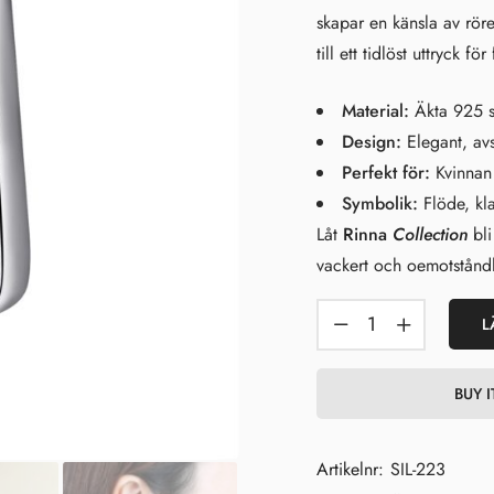
skapar en känsla av rör
till ett tidlöst uttryck 
Material:
Äkta 925 st
Design:
Elegant, av
Perfekt för:
Kvinnan 
Symbolik:
Flöde, kla
Låt
Rinna
Collection
bli
vackert och oemotståndl
L
BUY 
Artikelnr:
SIL-223