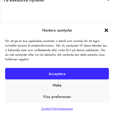
Få exklusiva nyheter
Hantera samtycke
För att ge en bra upplevelse använder vi teknik som cookies för att lagra
och/eller komma åt enhetsinformation. När du samtycker till dessa tekniker kan
vi behandla data som surfbeteende eller unika ID:n på denna webbplats. Om
Malorna © 2026 by All Rights Reserved.
du inte samtycker eller om du återkallar ditt samtycke kan detta påverka vissa
funktioner negativt.
Acceptera
Neka
Visa preferenser
Cookie Policy
Impressum
HOME
SIDEBAR
SEARCH
ACCOUNT