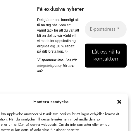
Få exklusiva nyheter
Det gläder oss innerligt att
få ha dig här. Som ett
varmt tack för att du valt att
bli en del av vår värld vill
vi med stor uppskattning
erbjuda dig 10 % rabatt
på ditt första köp. ✨
Vi spammar inte! Läs vår
integritetspolicy
för mer
info.
Hantera samtycke
 bra upplevelse använder vi teknik som cookies för att lagra och/eller komma åt
tion. När du samtycker till dessa tekniker kan vi behandla data som
 eller unika ID:n på denna webbplats. Om du inte samtycker eller om du
tt samtycke kan detta påverka vissa funktioner negativt.