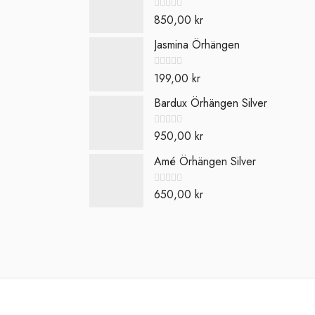
Betygsatt
850,00
kr
0
av
5
Jasmina Örhängen
Betygsatt
199,00
kr
0
av
5
Bardux Örhängen Silver
Betygsatt
950,00
kr
0
av
5
Amé Örhängen Silver
Betygsatt
650,00
kr
0
av
5