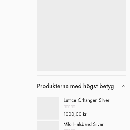
Produkterna med högst betyg
Lattice Örhängen Silver
Betygsatt
1000,00
kr
0
av
5
Milo Halsband Silver