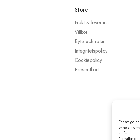
Store
Frakt & leverans
Villkor
Byte och retur
Integritetspolicy
Cookiepolicy
Presentkort
För att ge en
enhetsinforma
surfbeteende
återkallar di