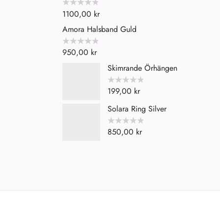
Betygsatt
1100,00
kr
0
av
Amora Halsband Guld
5
Betygsatt
950,00
kr
0
av
Skimrande Örhängen
5
Betygsatt
199,00
kr
0
av
5
Solara Ring Silver
Betygsatt
850,00
kr
0
av
5