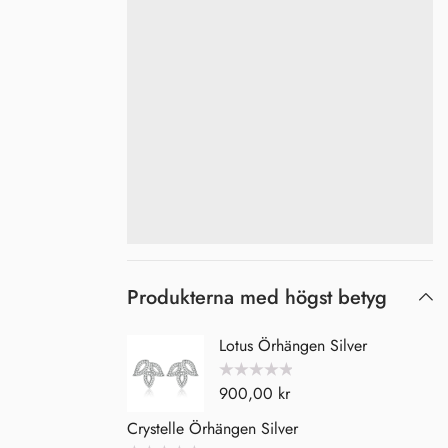
Produkterna med högst betyg
Lotus Örhängen Silver
Betygsatt
900,00
kr
0
av
5
Crystelle Örhängen Silver