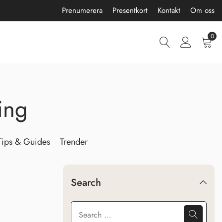
Prenumerera
Presentkort
Kontakt
Om oss
0
ing
Tips & Guides
Trender
Search