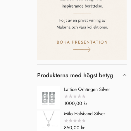
Produkterna med högst betyg
Lattice Örhängen Silver
Betygsatt
1000,00
kr
0
av
5
Milo Halsband Silver
Betygsatt
850,00
kr
0