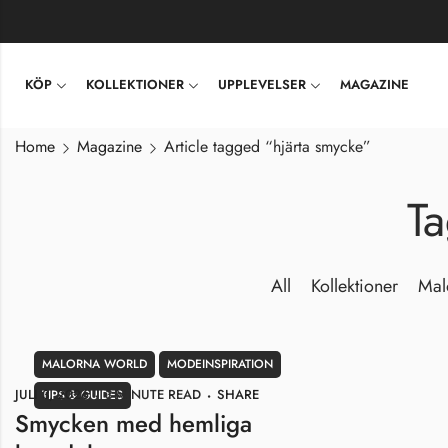
KÖP
KOLLEKTIONER
UPPLEVELSER
MAGAZINE
Home
Magazine
Article tagged “hjärta smycke”
Ta
All
Kollektioner
Mal
MALORNA WORLD
MODEINSPIRATION
JULI 3, 2026
3 MINUTE READ
SHARE
TIPS & GUIDES
Smycken med hemliga