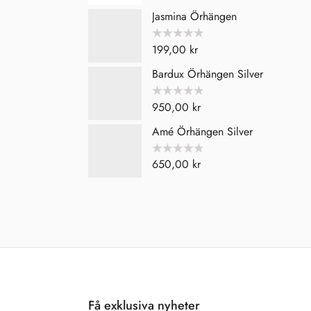
av
5
Jasmina Örhängen
Betygsatt
199,00
kr
0
av
5
Bardux Örhängen Silver
Betygsatt
950,00
kr
0
av
5
Amé Örhängen Silver
Betygsatt
650,00
kr
0
av
5
Få exklusiva nyheter