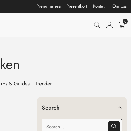
Prenumerera
Presentkort
Kontakt
Om oss
0
cken
Tips & Guides
Trender
Search