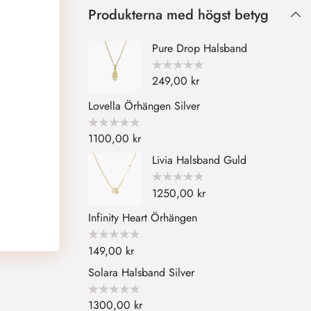
Produkterna med högst betyg
Pure Drop Halsband
Betygsatt
249,00
kr
0
av
5
Lovella Örhängen Silver
Betygsatt
1100,00
kr
0
av
Livia Halsband Guld
5
Betygsatt
1250,00
kr
0
av
5
Infinity Heart Örhängen
Betygsatt
149,00
kr
0
av
Solara Halsband Silver
5
Betygsatt
1300,00
kr
0