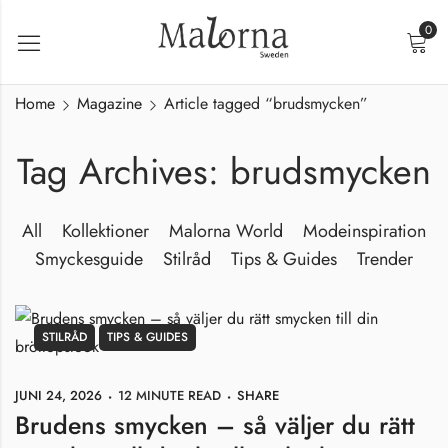
0
Home
Magazine
Article tagged “brudsmycken”
Tag Archives: brudsmycken
All
Kollektioner
Malorna World
Modeinspiration
Smyckesguide
Stilråd
Tips & Guides
Trender
STILRÅD
TIPS & GUIDES
JUNI 24, 2026
12 MINUTE READ
SHARE
Brudens smycken – så väljer du rätt