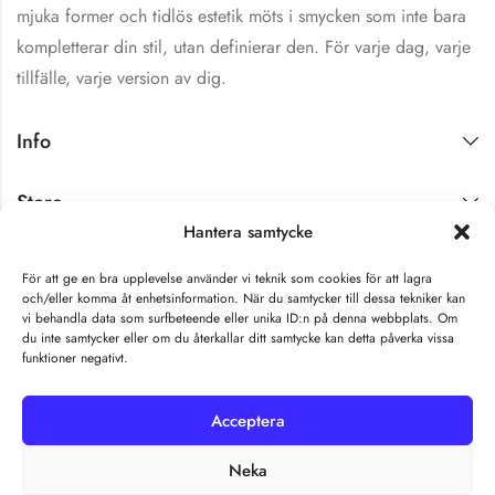
mjuka former och tidlös estetik möts i smycken som inte bara
kompletterar din stil, utan definierar den. För varje dag, varje
tillfälle, varje version av dig.
Info
Store
Hantera samtycke
Få exklusiva nyheter
För att ge en bra upplevelse använder vi teknik som cookies för att lagra
och/eller komma åt enhetsinformation. När du samtycker till dessa tekniker kan
vi behandla data som surfbeteende eller unika ID:n på denna webbplats. Om
du inte samtycker eller om du återkallar ditt samtycke kan detta påverka vissa
funktioner negativt.
Acceptera
Neka
Malorna © 2026 by All Rights Reserved.