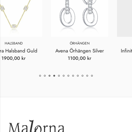
ÖRHÄNGEN
ÖRHÄNGEN
uld
Avena Örhängen Silver
Infinity Heart Örhän
1100,00
kr
149,00
kr