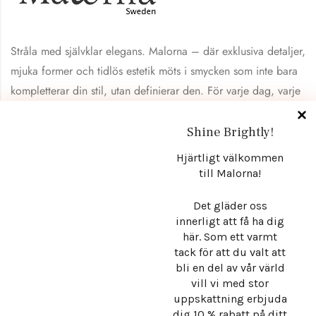
Stråla med självklar elegans. Malorna – där exklusiva detaljer,
mjuka former och tidlös estetik möts i smycken som inte bara
kompletterar din stil, utan definierar den. För varje dag, varje
tillfälle, varje version av dig.
Shine Brightly!
Info
Hjärtligt välkommen
till Malorna!
Store
Det gläder oss
innerligt att få ha dig
Få exklusiva nyheter
här. Som ett varmt
tack för att du valt att
bli en del av vår värld
vill vi med stor
uppskattning erbjuda
Hantera samtycke
dig 10 % rabatt på ditt