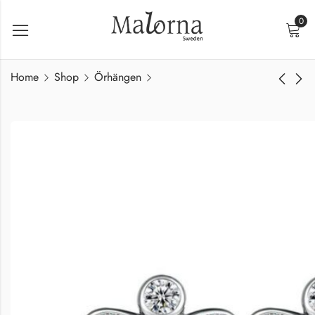
0
Home
Shop
Örhängen
Angelia Halsband
Angelia Ring Silver
Silver
1000,00
kr
1300,00
kr