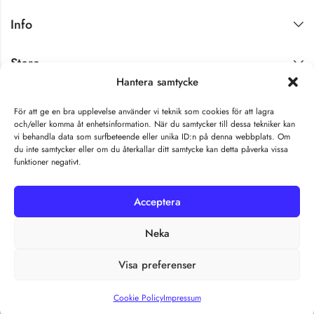
Info
Store
Hantera samtycke
Få exklusiva nyheter
För att ge en bra upplevelse använder vi teknik som cookies för att lagra
och/eller komma åt enhetsinformation. När du samtycker till dessa tekniker kan
vi behandla data som surfbeteende eller unika ID:n på denna webbplats. Om
du inte samtycker eller om du återkallar ditt samtycke kan detta påverka vissa
funktioner negativt.
Acceptera
Neka
Malorna © 2026 by All Rights Reserved.
Visa preferenser
Cookie Policy
Impressum
HOME
FILTERS
SEARCH
ACCOUNT