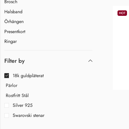
Brosch
Halsband
HOT
Örhängen
Presentkort
Ringar
Filter by
18k guldpläterat
Pärlor
Rostfritt Stål
Silver 925
Swarovski stenar