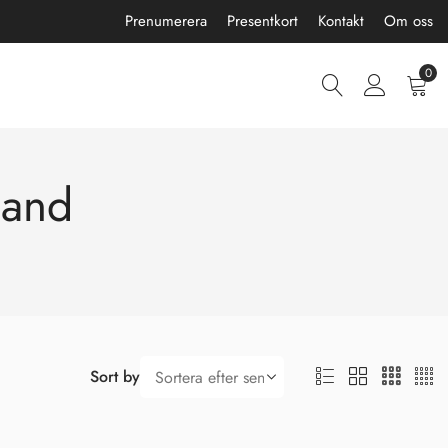
Prenumerera
Presentkort
Kontakt
Om oss
0
band
Sort by