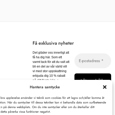
Få exklusiva nyheter
Det gläder oss innerligt att
få ha dig här. Som ett
varmt tack för att du valt att
bli en del av vår värld vill
vi med stor uppskattning
erbjuda dig 10 % rabatt
på ditt första köp. ✨
Hantera samtycke
Vi spammar inte! Läs vår
integritetspolicy
för mer
info.
 bra upplevelse använder vi teknik som cookies för att lagra och/eller komma åt
tion. När du samtycker till dessa tekniker kan vi behandla data som surfbeteende
D:n på denna webbplats. Om du inte samtycker eller om du återkallar ditt
detta påverka vissa funktioner negativt.