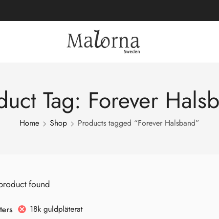
duct Tag: Forever Hals
Home
Shop
Products tagged “Forever Halsband”
product found
18k guldpläterat
lters