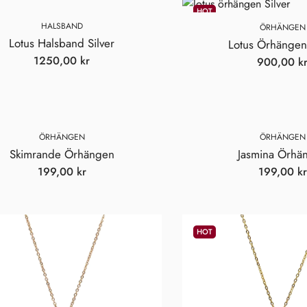
HOT
HALSBAND
ÖRHÄNGEN
Lotus Halsband Silver
Lotus Örhängen 
1250,00
kr
900,00
k
ÖRHÄNGEN
ÖRHÄNGEN
Skimrande Örhängen
Jasmina Örhä
199,00
kr
199,00
kr
HOT
Shine Brightly!
Hjärtligt välkommen till
Malorna!
Det gläder oss innerligt att få ha