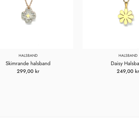
dig här. Som ett varmt tack för
att du valt att bli en del av vår
värld vill vi med stor
uppskattning erbjuda dig 10 %
rabatt på ditt första köp. ✨
HALSBAND
HALSBAND
Skimrande halsband
Daisy Halsb
299,00
kr
249,00
k
Vi spammar inte! Läs vår
integritetspolicy
för mer info.