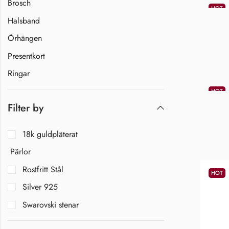
Brosch
HOT
Halsband
Örhängen
Presentkort
Ringar
HOT
Filter by
18k guldpläterat
Pärlor
Rostfritt Stål
HOT
Silver 925
Swarovski stenar